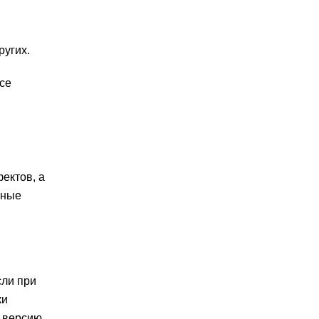
ругих.
все
ектов, а
вные
сли при
ки
ю версию