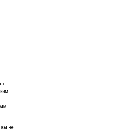
ет
ским
ным
 вы не