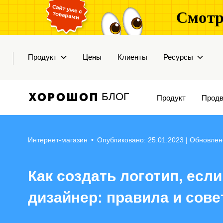
Смотр
Продукт
Цены
Клиенты
Ресурсы
БЛОГ
Продукт
Продв
Интернет-магазин
•
Опубликовано: 25.01.2023
| Обновлен
Как создать логотип, если
дизайнер: правила и сов