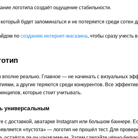
ание логотипа создаёт ощущение стабильности.
 который будет запоминаться и не потеряется среди сотен д
гайдом по
созданию интернет-магазина
, чтобы сразу учесть 
готип
п вполне реально. Главное — не начинать с визуальных эфф
тиями, а другие теряются среди конкурентов. Все эффекти
инципов, которые стоит учитывать.
ть универсальным
е с доставкой, аватарке Instagram или большом баннере. Е
является «пустота» — логотип не прошёл тест. Для провер
, остаётся ли он узнаваемым. Затем сделайте чёрно-белу