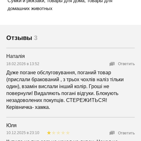
Сумки и рюкзаки, Товары для дома, Товары для
домашних животных
Отзывы
3
Наталія
18.02.2026 в 13:52
Ответить
Дуже погане обслуговування, поганий товар
(прислали бракований , з трьох чохлів наліз тільки
один), взамін вислали інший колір. Гроші не
повернули! Видаляють погані відгуки. Блокують
незадоволених покупців. СТЕРЕЖИТЬСЯ!
Керівничка- хамка.
Юля
10.12.2025 в 23:10
Ответить