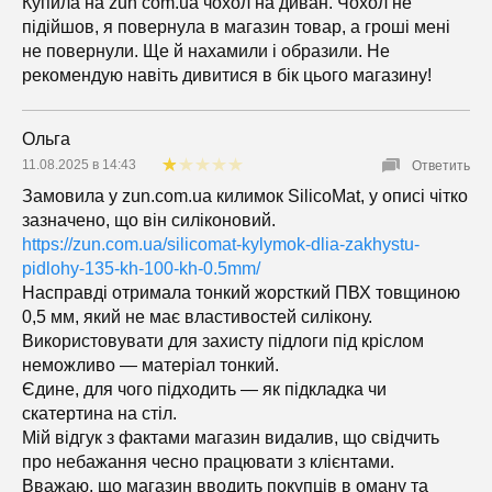
Купила на zun com.ua чохол на диван. Чохол не
підійшов, я повернула в магазин товар, а гроші мені
не повернули. Ще й нахамили і образили. Не
рекомендую навіть дивитися в бік цього магазину!
Ольга
11.08.2025 в 14:43
Ответить
Замовила у zun.com.ua килимок SilicoMat, у описі чітко
зазначено, що він силіконовий.
https://zun.com.ua/silicomat-kylymok-dlia-zakhystu-
pidlohy-135-kh-100-kh-0.5mm/
Насправді отримала тонкий жорсткий ПВХ товщиною
0,5 мм, який не має властивостей силікону.
Використовувати для захисту підлоги під кріслом
неможливо — матеріал тонкий.
Єдине, для чого підходить — як підкладка чи
скатертина на стіл.
Мій відгук з фактами магазин видалив, що свідчить
про небажання чесно працювати з клієнтами.
Вважаю, що магазин вводить покупців в оману та