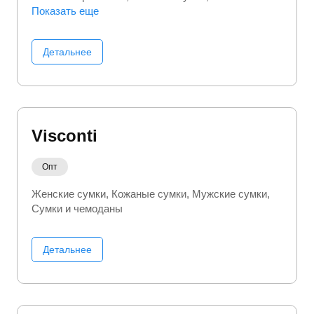
одежда
Показать еще
Кроссовки
Куртки
Мужская обувь
Мужская одежда
Мужские сумки
Носки
Пуховики
Спортивные костюмы
Сумки и
Детальнее
чемоданы
Шапки
Visconti
Опт
Женские сумки
Кожаные сумки
Мужские сумки
Сумки и чемоданы
Детальнее