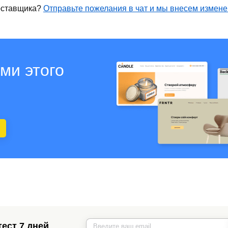
оставщика?
Отправьте пожелания в чат и мы внесем измен
ми этого
ест 7 дней