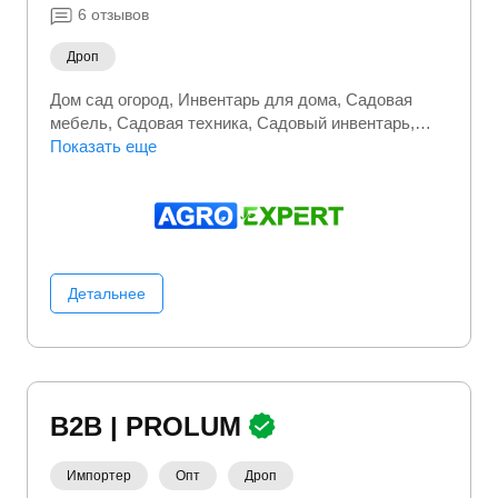
6
отзывов
Дроп
Дом сад огород
Инвентарь для дома
Садовая
мебель
Садовая техника
Садовый инвентарь
Сантехника
Показать еще
Строительство и ремонт
Детальнее
B2B | PROLUM
Импортер
Опт
Дроп