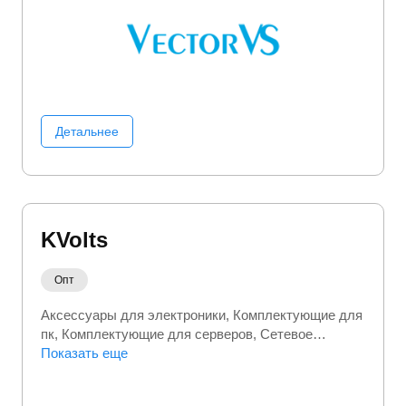
Детальнее
KVolts
Опт
Аксессуары для электроники
Комплектующие для
пк
Комплектующие для серверов
Сетевое
оборудование
Показать еще
Строительство и ремонт
Электромонтажное оборудование
Электроника