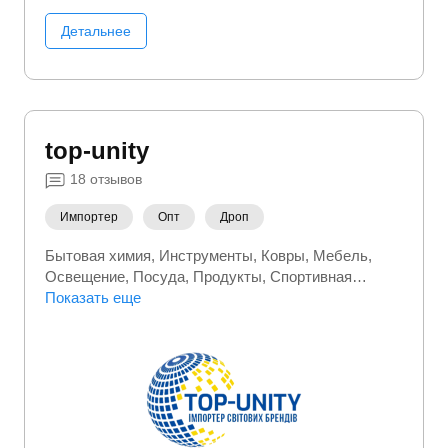
Детальнее
top-unity
18
отзывов
Импортер
Опт
Дроп
Бытовая химия
Инструменты
Ковры
Мебель
Освещение
Посуда
Продукты
Спортивная
(фитнес) одежда
Показать еще
Строительство и ремонт
Товары
для дома
Электроинструмент
Электромонтажное
оборудование