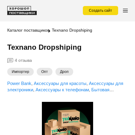
Создать сайт
Каталог поставщиков
Texnano Dropshiping
Texnano Dropshiping
4 отзыва
Импортер
Опт
Дроп
Power Bank
Аксессуары для красоты
Аксессуары для
электроники
Аксессуары к телефонам
Бытовая
техника
Генераторы
Для геймеров
Дроны
Инвентарь
для дома
Инструменты
Инструменты для маникюра и
педикюра
Климатическая техника
Кухонная бытовая
техника
Массажеры
Обогреватели
Оптика
(микроскопы, бинокли, ...)
Освещение
Парикмахерские
инструменты
Портативная электроника
Посуда
Ручной
инструмент
Садовая мебель
Средства для бритья