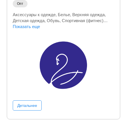
Опт
Аксессуары к одежде
Белье
Верхняя одежда
Детская одежда
Обувь
Спортивная (фитнес)
одежда
Показать еще
Текстиль
Термобелье
Товары для мам
Детальнее