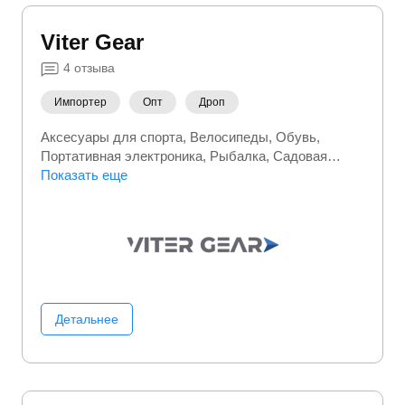
Viter Gear
4
отзыва
Импортер
Опт
Дроп
Аксесуары для спорта
Велосипеды
Обувь
Портативная электроника
Рыбалка
Садовая
мебель
Показать еще
Спорт и активный отдых
Спортивная
(фитнес) одежда
Сумки и чемоданы
Туристические товары
Детальнее