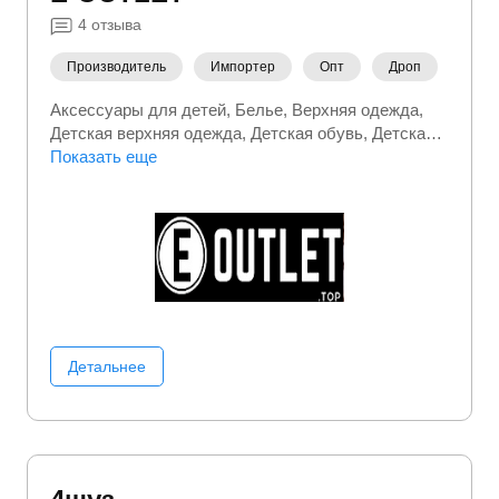
4
отзыва
Производитель
Импортер
Опт
Дроп
Аксессуары для детей
Белье
Верхняя одежда
Детская верхняя одежда
Детская обувь
Детская
одежда
Показать еще
Детские игрушки
Детские товары
Кроссовки
Куртки
Обувь
Одежда для
младенцев
Пуховики
Спортивные костюмы
Тапочки
Товары для мам
Футболки
Шапки
Детальнее