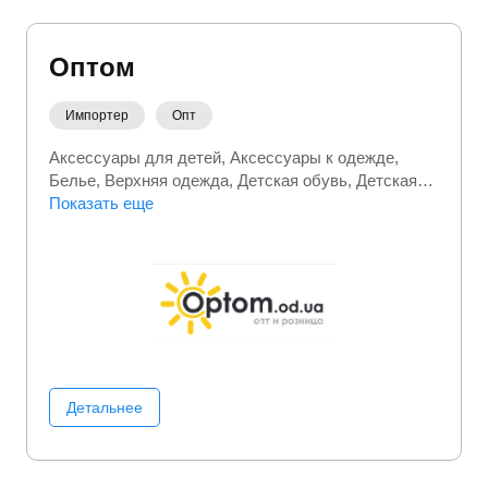
Оптом
Импортер
Опт
Аксессуары для детей
Аксессуары к одежде
Белье
Верхняя одежда
Детская обувь
Детская
одежда
Показать еще
Обувь
Спортивная (фитнес) одежда
Сумки и чемоданы
Текстиль
Термобелье
Детальнее