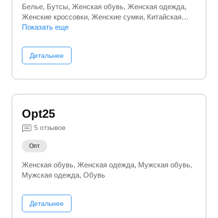
Белье
Бутсы
Женская обувь
Женская одежда
Женские кроссовки
Женские сумки
Китайская
одежда
Показать еще
Кроссовки
Куртки
Мужская обувь
Мужская одежда
Мужские сумки
Носки
Пуховики
Спортивные костюмы
Сумки и
Детальнее
чемоданы
Шапки
Opt25
5
отзывов
Опт
Женская обувь
Женская одежда
Мужская обувь
Мужская одежда
Обувь
Детальнее