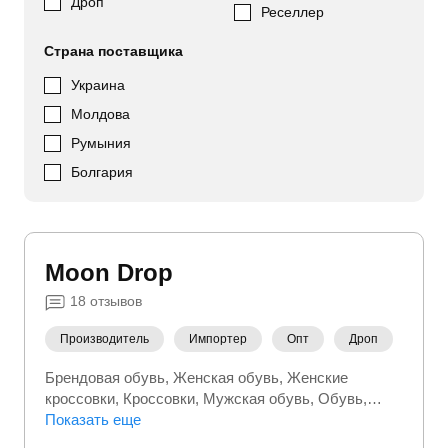
Дроп
Реселлер
Страна поставщика
Украина
Молдова
Румыния
Болгария
Moon Drop
18
отзывов
Производитель
Импортер
Опт
Дроп
Брендовая обувь
Женская обувь
Женские
кроссовки
Кроссовки
Мужская обувь
Обувь
Турецкая обувь
Показать еще