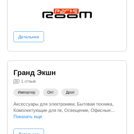
Детальнее
Гранд Экшн
1
отзыв
Импортер
Опт
Дроп
Аксессуары для электроники
Бытовая техника
Комплектующие для пк
Освещение
Офисные
канцтовары
Показать еще
Портативная электроника
Сетевое
оборудование
Электроника