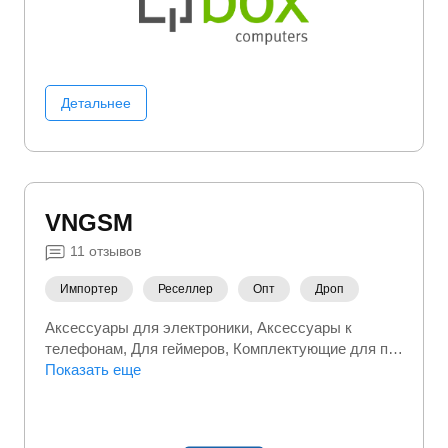
Детальнее
VNGSM
11
отзывов
Импортер
Реселлер
Опт
Дроп
Аксессуары для электроники
Аксессуары к
телефонам
Для геймеров
Комплектующие для пк
Компьютеры
Показать еще
Ноутбуки
Планшеты
Ручной
инструмент
Рыбалка
Телефоны
Туристические
товары
Электроинструмент
Электроника