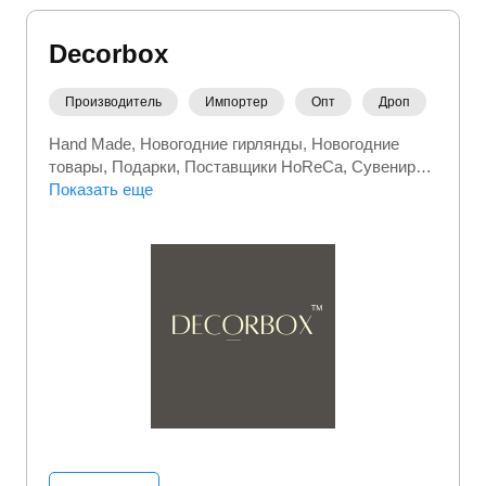
Decorbox
Производитель
Импортер
Опт
Дроп
Hand Made
Новогодние гирлянды
Новогодние
товары
Подарки
Поставщики HoReCa
Сувениры
Сувениры и подарки
Показать еще
Творчество
Товары для
бизнеса
Товары для дома
Товары для кофейни
Товары для праздника
Часы