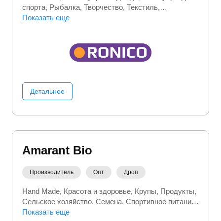
спорта
Рыбалка
Творчество
Текстиль
Туристические товары
Показать еще
Детальнее
Amarant Bio
Производитель
Опт
Дроп
Hand Made
Красота и здоровье
Крупы
Продукты
Сельское хозяйство
Семена
Спортивное питание
Товары для мам
Показать еще
Товары медицинского назначения