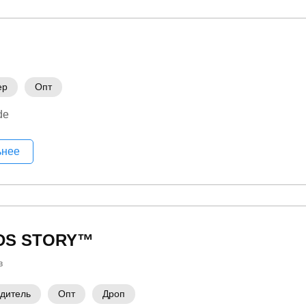
ер
Опт
de
ьнее
S STORY™
в
дитель
Опт
Дроп