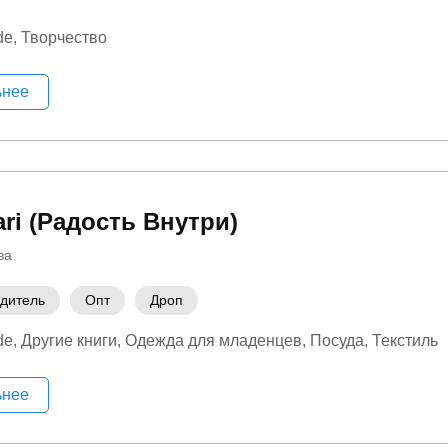
de
Творчество
ьнее
ari (Радость Внутри)
ва
дитель
Опт
Дроп
de
Другие книги
Одежда для младенцев
Посуда
Текстиль
ьнее