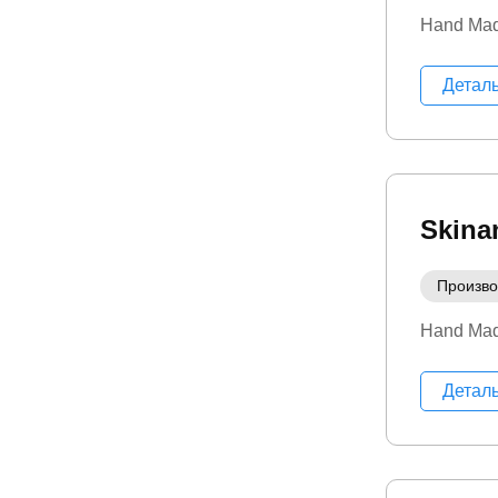
Hand Ma
Детал
Skina
Произво
Hand Ma
Детал