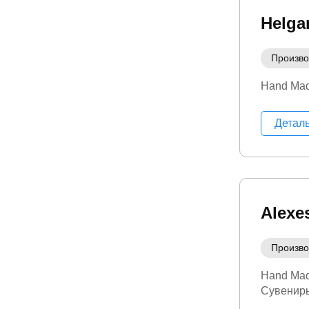
Helg
Произво
Hand Ma
Детал
Alexe
Произво
Hand Ma
Сувениры