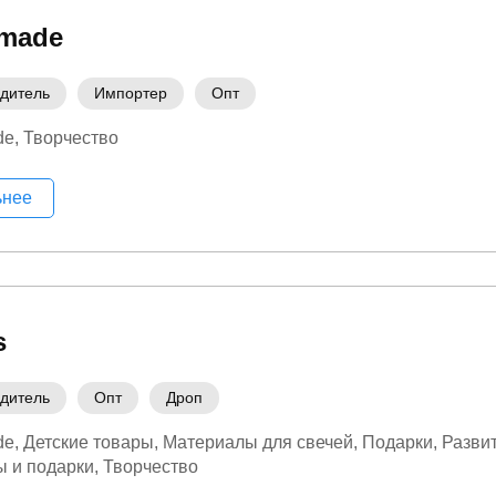
amade
дитель
Импортер
Опт
de
Творчество
ьнее
s
дитель
Опт
Дроп
de
Детские товары
Материалы для свечей
Подарки
Развит
 и подарки
Творчество