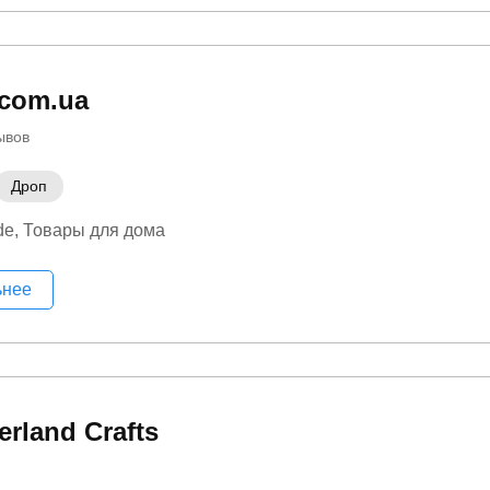
.com.ua
ывов
Дроп
de
Товары для дома
ьнее
rland Crafts