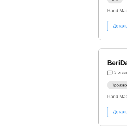
Hand Ma
Детал
BeriD
3
отзы
Произво
Hand Ma
Детал