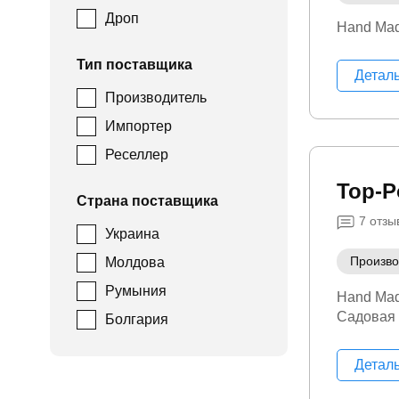
Дроп
Hand Ma
Тип поставщика
Детал
Производитель
Импортер
Реселлер
Top-
Страна поставщика
7
отзы
Украина
Произво
Молдова
Румыния
Hand Ma
Садовая
Болгария
Детал