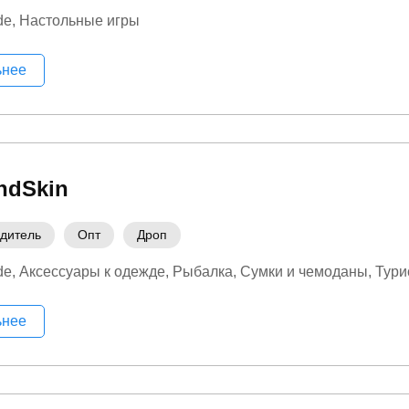
de
Настольные игры
ьнее
ndSkin
дитель
Опт
Дроп
de
Аксессуары к одежде
Рыбалка
Сумки и чемоданы
Тури
ьнее