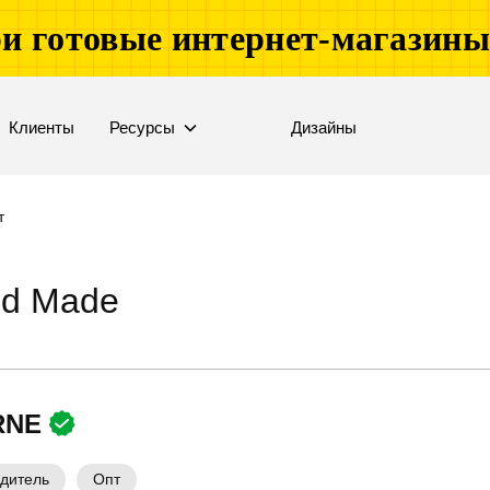
и готовые интернет-магазин
Клиенты
Ресурсы
Дизайны
т
nd Made
RNE
дитель
Опт