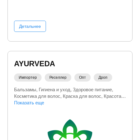
Детальнее
AYURVEDA
Импортер
Реселлер
Опт
Дроп
Бальзамы
Гигиена и уход
Здоровое питание
Косметика для волос
Краска для волос
Красота и
здоровье
Показать еще
Личная гигиена
Спортивное питание
Товары медицинского назначения
Уход за
волосами
Уход за лицом
Уход за полостью рта
Уход за телом
Уходовая косметика
Шампуни