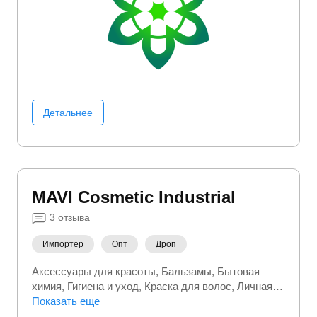
Детальнее
MAVI Сosmetic Іndustrial
3
отзыва
Импортер
Опт
Дроп
Аксессуары для красоты
Бальзамы
Бытовая
химия
Гигиена и уход
Краска для волос
Личная
гигиена
Показать еще
Средства для бритья
Уход за волосами
Уход за лицом
Уход за питомцем
Уход за