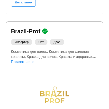
Детальнее
Brazil-Prof
Импортер
Опт
Дроп
Косметика для волос
Косметика для салонов
красоты
Краска для волос
Красота и здоровье
Парикмахерские инструменты
Показать еще
Товары для
салонов красоты
Уход за волосами