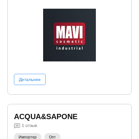
полостью рта
Уход за телом
Уходовая косметика
Хозтовары
Шампуни
Детальнее
ACQUA&SAPONE
1
отзыв
Импортер
Опт