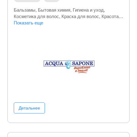
Бальзамы
Бытовая химия
Гигиена и уход
Косметика для волос
Краска для волос
Красота и
здоровье
Показать еще
Личная гигиена
Люксовая косметика
Парфюмы
Товары для дома
Уход за волосами
Уход за лицом
Уход за телом
Уходовая
косметика
Шампуни
Детальнее