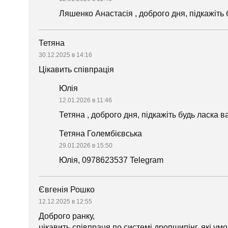
Ляшенко Анастасія , доброго дня, підкажіть 
Тетяна
30.12.2025 в 14:16
Цікавить співпрація
Юлія
12.01.2026 в 11:46
Тетяна , доброго дня, підкажіть будь ласка в
Тетяна Голембієвська
29.01.2026 в 15:50
Юлія, 0978623537 Telegram
Євгенія Рошко
12.12.2025 в 12:55
Доброго ранку,
цікавить співпраця по системі дропшипінг. які ум