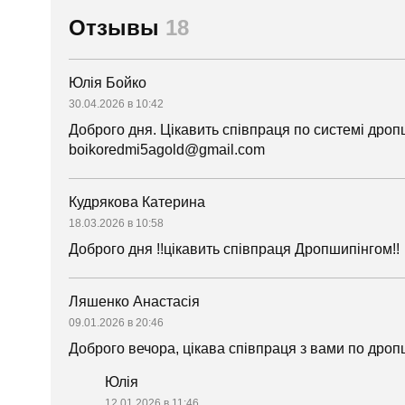
Отзывы
18
Юлія Бойко
30.04.2026 в 10:42
Доброго дня. Цікавить співпраця по системі дро
boikoredmi5agold@gmail.com
Кудрякова Катерина
18.03.2026 в 10:58
Доброго дня !!цікавить співпраця Дропшипінгом!!
Ляшенко Анастасія
09.01.2026 в 20:46
Доброго вечора, цікава співпраця з вами по дропш
Юлія
12.01.2026 в 11:46