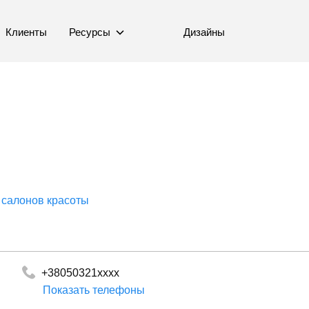
Клиенты
Ресурсы
Дизайны
 салонов красоты
+38050321xxxx
Показать телефоны
+380675632151