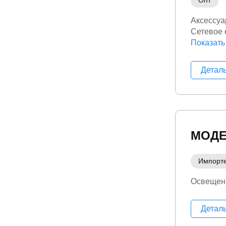
Опт
Аксессуа
Сетевое 
Электрон
Показать
Детал
МОДЕ
Импорт
Освещен
Детал