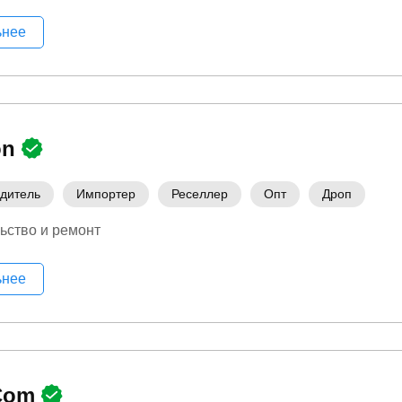
ьнее
on
дитель
Импортер
Реселлер
Опт
Дроп
ьство и ремонт
ьнее
Com