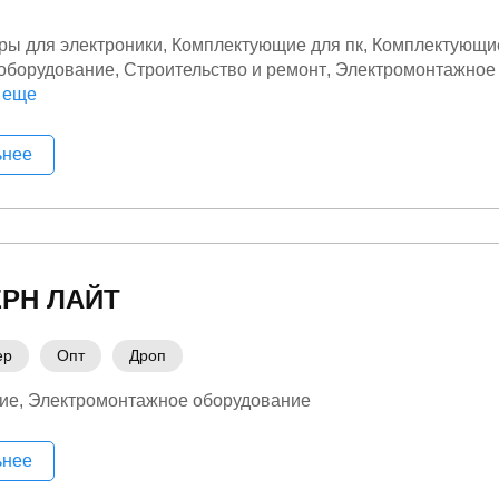
ры для электроники
Комплектующие для пк
Комплектующие
оборудование
Строительство и ремонт
Электромонтажное
ика
 еще
ьнее
РН ЛАЙТ
ер
Опт
Дроп
ие
Электромонтажное оборудование
ьнее