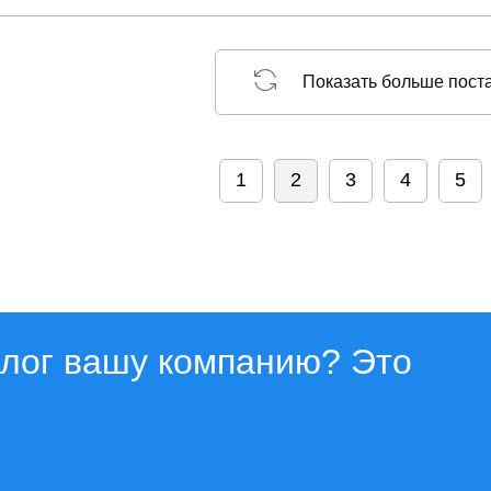
Показать больше пост
1
2
3
4
5
алог вашу компанию? Это