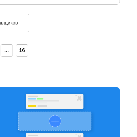
авщиков
...
16