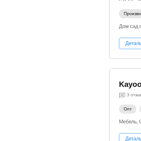
Произво
Дом сад 
Детал
Kayo
3
отзы
Опт
Мебель
Детал