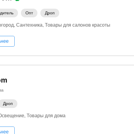
дитель
Опт
Дроп
огород
Сантехника
Товары для салонов красоты
ьнее
om
ва
Дроп
Освещение
Товары для дома
ьнее