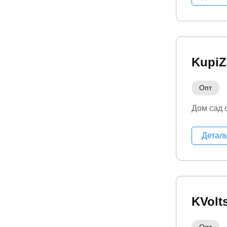
KupiZ
Опт
Дом сад 
Детал
KVolt