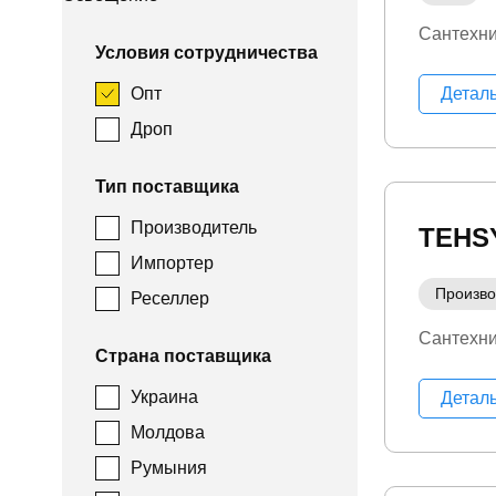
Сантехн
Условия сотрудничества
Опт
Детал
Дроп
Тип поставщика
Производитель
TEHS
Импортер
Произво
Реселлер
Сантехн
Страна поставщика
Украина
Детал
Молдова
Румыния