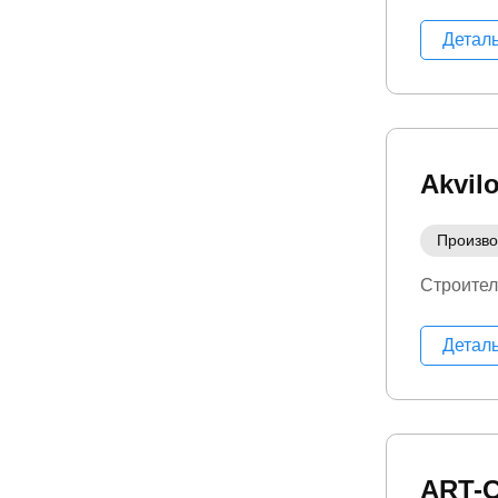
Детал
Akvil
Произво
Строител
Детал
ART-