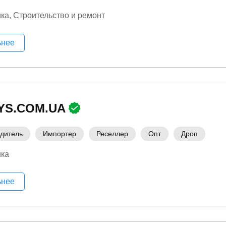
ика
Строительство и ремонт
ьнее
YS.COM.UA
дитель
Импортер
Реселлер
Опт
Дроп
ика
ьнее