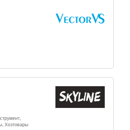
нструмент
ы
Хозтовары