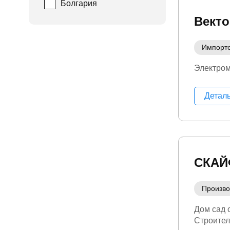
Болгария
Вект
Импорт
Электро
Детал
СКА
Произво
Дом сад 
Строител