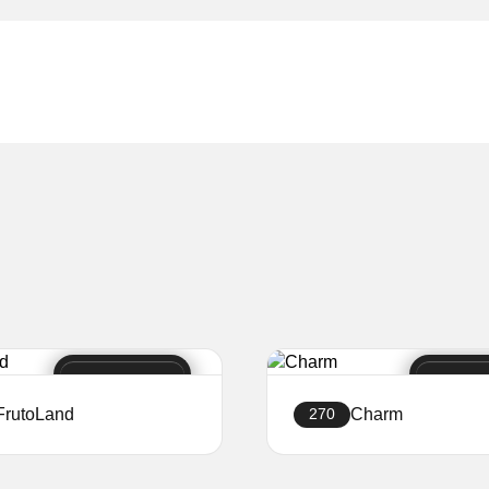
FrutoLand
Charm
270
Создать сайт
Создать сайт