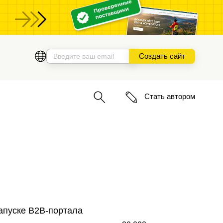
ы
Создать сайт
Стать автором
запуске B2B-портала