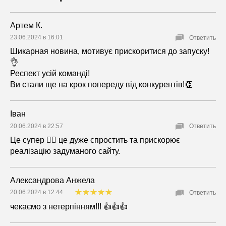
Артем К.
23.06.2024 в 16:01
Ответить
Шикарная новина, мотивує прискоритися до запуску!
👌
Респект усій команді!
Ви стали ще на крок попереду від конкурентів!👏
Іван
20.06.2024 в 22:57
Ответить
Це супер 👍🏻 це дуже спростить та прискорює
реалізацію задуманого сайту.
Александрова Анжела
20.06.2024 в 12:44
Ответить
чекаємо з нетерпінням!!! 👍👍👍