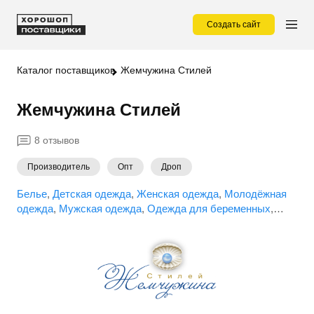
Создать сайт
Каталог поставщиков
Жемчужина Стилей
Жемчужина Стилей
8 отзывов
Производитель
Опт
Дроп
Белье
Детская одежда
Женская одежда
Молодёжная
одежда
Мужская одежда
Одежда для беременных
Одежда для младенцев
Спортивная (фитнес) одежда
Спортивные костюмы
Термобелье
Трикотажная одежда
Футболки