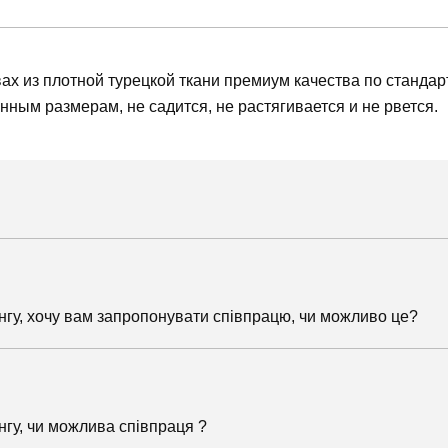
вах из плотной турецкой ткани премиум качества по станд
нным размерам, не садится, не растягивается и не рвется.
гу, хочу вам запропонувати співпрацю, чи можливо це?
гу, чи можлива співпраця ?