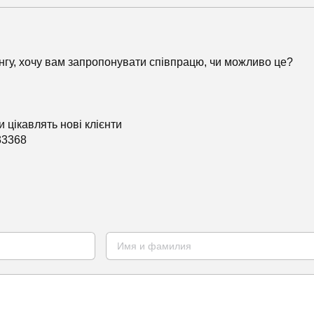
гу, хочу вам запропонувати співпрацю, чи можливо це?
и цікавлять нові клієнти
33368