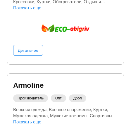
Кроссовки
Куртки
Обогреватели
Отдых и
развлечения
Показать еще
Портативная электроника
Термобелье
Туристические товары
Электроника
Детальнее
Armoline
Производитель
Опт
Дроп
Верхняя одежда
Военное снаряжение
Куртки
Мужская одежда
Мужские костюмы
Спортивные
костюмы
Показать еще
Термобелье
Футболки
Шапки