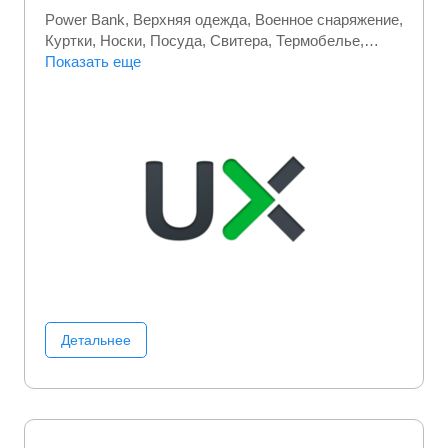
Power Bank
Верхняя одежда
Военное снаряжение
Куртки
Носки
Посуда
Свитера
Термобелье
Трикотажная одежда
Показать еще
Туристические товары
Футболки
Часы
Шапки
Детальнее