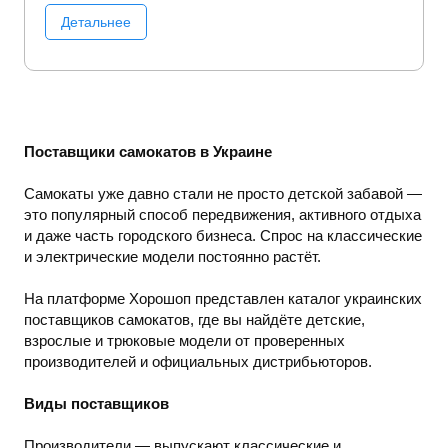
машины
Строительный инструмент
Телефоны
Детальнее
Товары медицинского назначения
Туристические
товары
Уход за волосами
Уход за лицом
Уход за
полостью рта
Уход за телом
Уход и уборка
Фены
Фото/Видео/Аудио
Холодильники
Шампуни
Электроинструмент
Электроника
Поставщики самокатов в Украине
Самокаты уже давно стали не просто детской забавой —
это популярный способ передвижения, активного отдыха
и даже часть городского бизнеса. Спрос на классические
и электрические модели постоянно растёт.
На платформе Хорошоп представлен каталог украинских
поставщиков самокатов, где вы найдёте детские,
взрослые и трюковые модели от проверенных
производителей и официальных дистрибьюторов.
Виды поставщиков
Производители — выпускают классические и