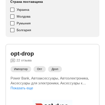
Страна поставщика
Украина
Молдова
Румыния
Болгария
opt-drop
22
отзыва
Импортер
Опт
Дроп
Power Bank
Автоаксессуары
Автоэлектроника
Аксессуары для электроники
Аксессуары к
одежде
Показать еще
Аксессуары к телефонам
Бензоинструмент
Бытовая техника
Генераторы
Детская мебель
Детские игрушки
Детские товары
Детский транспорт
Для геймеров
Дом сад огород