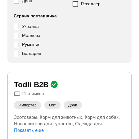
Дроп
Реселлер
Страна поставщика
Украина
Молдова
Румыния
Болгария
Todli B2B
11
отзывов
Импортер
Опт
Дроп
Зоотовары
Корм для животных
Корм для собак
Наполнители для туалетов
Одежда для
животных
Показать еще
Одежда для собак
Средства от
паразитов
Уход за питомцем