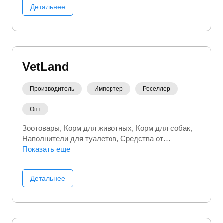
Детальнее
VetLand
Производитель
Импортер
Реселлер
Опт
Зоотовары
Корм для животных
Корм для собак
Наполнители для туалетов
Средства от
паразитов
Показать еще
Уход за питомцем
Детальнее