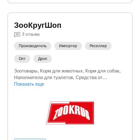
ЗооКругШоп
3
отзыва
Производитель
Импортер
Реселлер
Опт
Дроп
Зоотовары
Корм для животных
Корм для собак
Наполнители для туалетов
Средства от
паразитов
Показать еще
Уход за питомцем