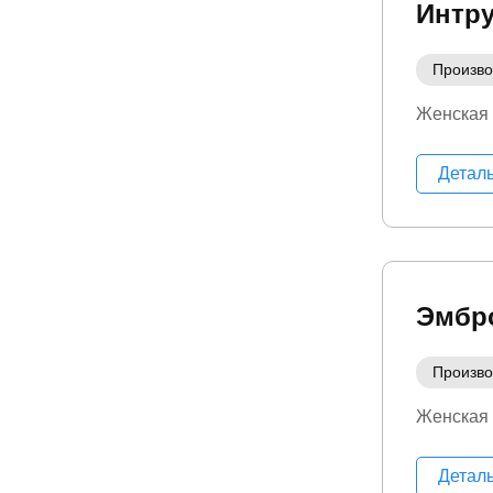
Интр
Произво
Женская
Детал
Эмбр
Произво
Женская
Детал