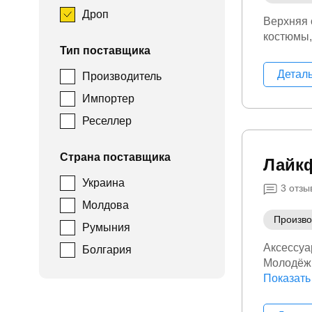
Дроп
Верхняя
костюмы
Тип поставщика
Детал
Производитель
Импортер
Реселлер
Страна поставщика
Лайк
Украина
3
отзы
Молдова
Произво
Румыния
Аксессуа
Болгария
Молодёж
(фитнес)
Показать