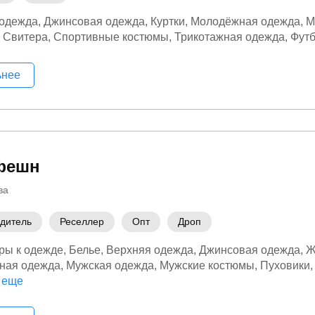
 одежда
Джинсовая одежда
Куртки
Молодёжная одежда
М
Свитера
Спортивные костюмы
Трикотажная одежда
Футб
ьнее
фешн
ва
дитель
Реселлер
Опт
Дроп
ры к одежде
Белье
Верхняя одежда
Джинсовая одежда
Ж
ная одежда
Мужская одежда
Мужские костюмы
Пуховики
 одежда
 еще
Спортивные костюмы
Термобелье
Трикотажная о