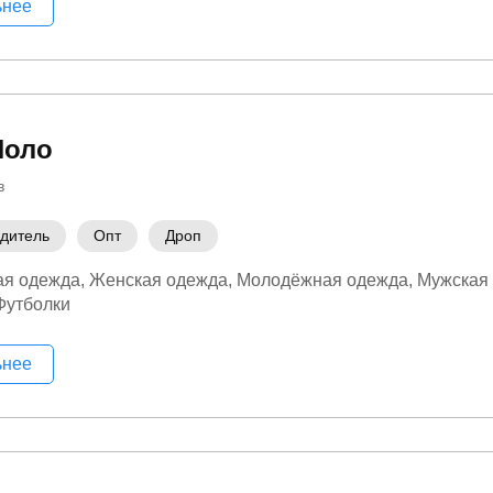
ьнее
Поло
в
дитель
Опт
Дроп
ая одежда
Женская одежда
Молодёжная одежда
Мужская
Футболки
ьнее