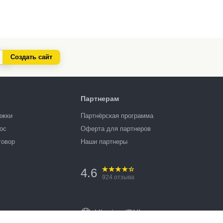
Создать сайт
Партнерам
ржки
Партнёрская программа
ос
Оферта для партнеров
говор
Наши партнеры
4.6
924
отзыва
Ukraine (RU)