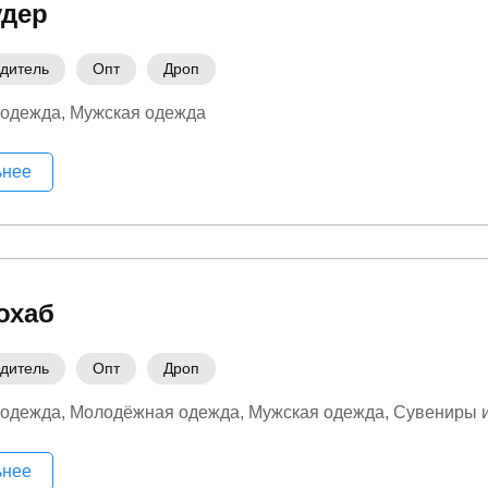
удер
дитель
Опт
Дроп
 одежда
Мужская одежда
ьнее
охаб
дитель
Опт
Дроп
 одежда
Молодёжная одежда
Мужская одежда
Сувениры и
ьнее