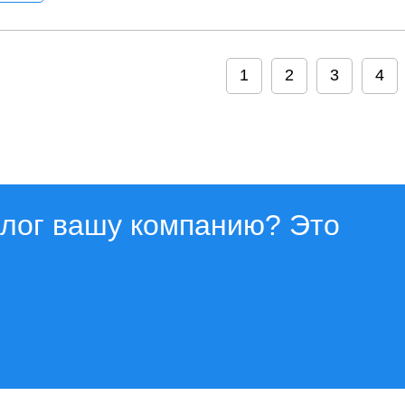
1
2
3
4
алог вашу компанию? Это