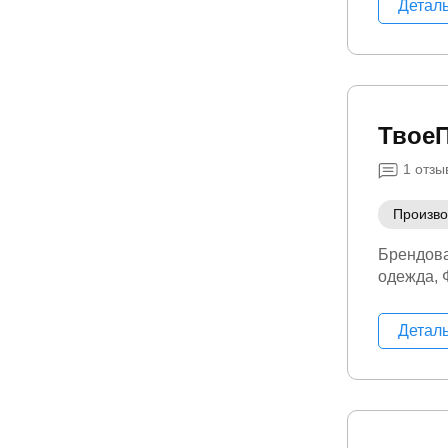
Детал
Твое
1
отзы
Произво
Брендов
одежда
Детал