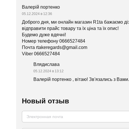
Валерій портенко
05.12.2024 в 12:36
Доброго дня, ми онлайн магазин R1ta бажаємо дізн
відправити прайс товару та їх ціна та їх опис!
Будемо дуже вдячні!
Номер телефону 0666527484
Почта rtakeregards@gmail.com
Viber 0666527484
Влядислава
05.12.2024 в 13:12
Валерій портенко , вітаю! Зв'язались з Вами
Новый отзыв