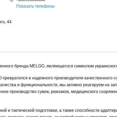
Показать телефоны
+380669099021
го, 44
венного бренда MELGO, являющегося символом украинского
O превратился в надежного производителя качественного с
 качества и функциональности, мы активно реагируем на з
нное производство сумок, рюкзаков, медицинского снаряже
ой и тактической подготовки, а также способности адапти