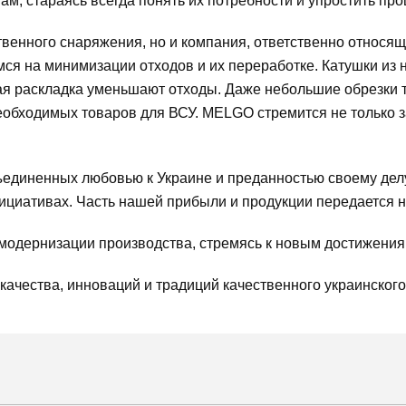
м, стараясь всегда понять их потребности и упростить про
твенного снаряжения, но и компания, ответственно относя
ся на минимизации отходов и их переработке. Катушки из
ная раскладка уменьшают отходы. Даже небольшие обрезки 
еобходимых товаров для ВСУ. MELGO стремится не только з
единенных любовью к Украине и преданностью своему делу
нициативах. Часть нашей прибыли и продукции передается 
модернизации производства, стремясь к новым достижения
ачества, инноваций и традиций качественного украинского