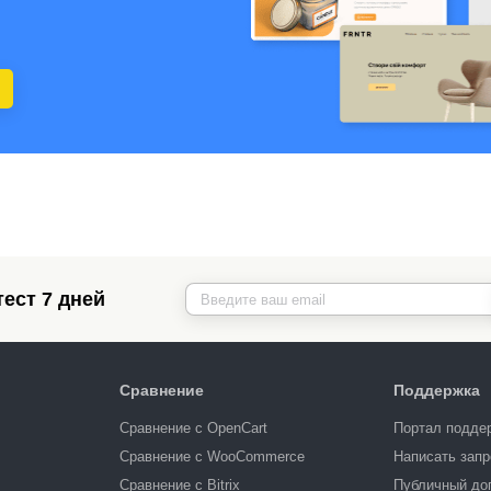
ест 7 дней
Сравнение
Поддержка
Сравнение с OpenCart
Портал подде
Сравнение с WooCommerce
Написать запр
Сравнение с Bitrix
Публичный до