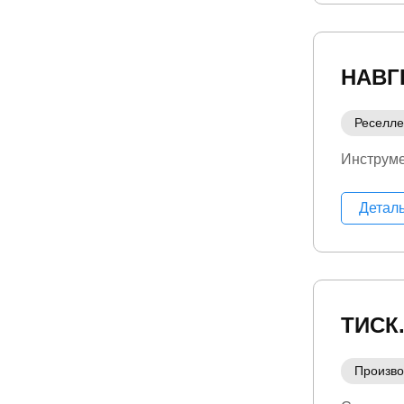
НАВГ
Реселл
Инструм
Детал
ТИСК
Произво