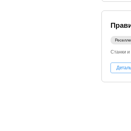
Прав
Реселл
Станки и
Детал