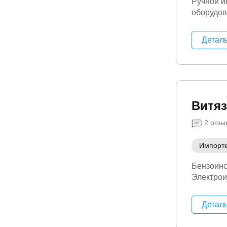
Ручной и
оборудо
Детал
Витяз
2
отзы
Импорт
Бензоинс
Электрои
Детал