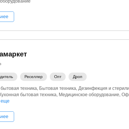
 оборудование
ьнее
амаркет
в
дитель
Реселлер
Опт
Дроп
бытовая техника
Бытовая техника
Дезинфекция и стерил
Кухонная бытовая техника
Медицинское оборудование
Оф
ная электроника
 еще
Станки и оборудование
Электроника
ьнее