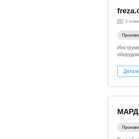
freza
3
отзы
Произво
Инструм
оборудо
Детал
МАРД
Произво