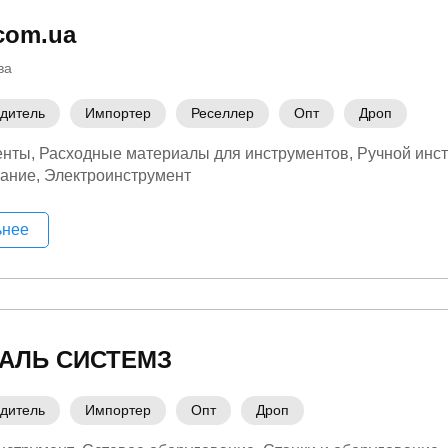
.com.ua
ва
дитель
Импортер
Реселлер
Опт
Дроп
енты
Расходные материалы для инструментов
Ручной инс
вание
Электроинструмент
ьнее
АЛЬ СИСТЕМЗ
дитель
Импортер
Опт
Дроп