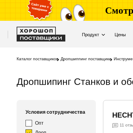
Смотр
Продукт
Цены
Каталог поставщиков
Дропшиппинг поставщики
Инструме
Дропшипинг Станков и о
Условия сотрудничества
HEC
Опт
11
отз
Дроп