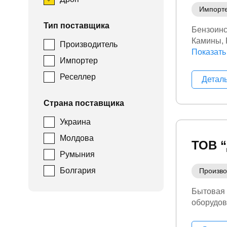
Импорт
Тип поставщика
Бензоинс
Камины
Производитель
Сауны
Показать
С
Импортер
Реселлер
Детал
Страна поставщика
Украина
Молдова
ТОВ 
Румыния
Болгария
Произво
Бытовая
оборудо