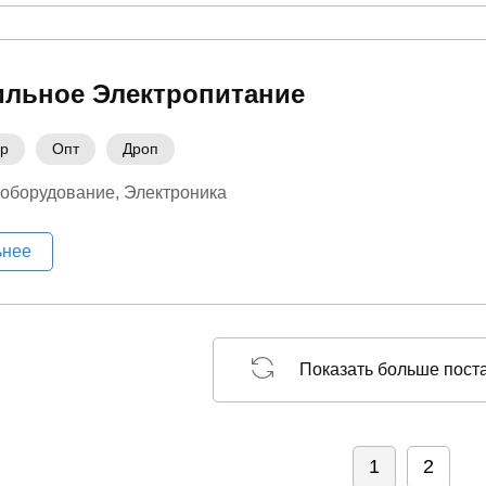
ильное Электропитание
ер
Опт
Дроп
 оборудование
Электроника
ьнее
Показать больше пост
1
2