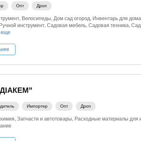
ер
Опт
Дроп
трумент
Велосипеды
Дом сад огород
Инвентарь для дома
Ручной инструмент
Садовая мебель
Садовая техника
Сад
 еще
танки и оборудование
Уход и уборка
Электроинструмент
ьнее
“ДІАКЕМ”
дитель
Импортер
Опт
Дроп
 химия
Запчасти и автотовары
Расходные материалы для 
вание