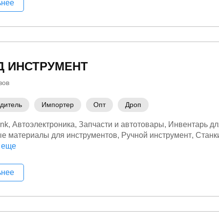
ьнее
Д ИНСТРУМЕНТ
вов
дитель
Импортер
Опт
Дроп
nk
Автоэлектроника
Запчасти и автотовары
Инвентарь дл
е материалы для инструментов
Ручной инструмент
Станк
ьный инструмент
 еще
Строительство и ремонт
Хозтовары
Эле
ьнее