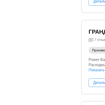
Детал
ГРАН
7
отзы
Произво
Power Ba
Расходны
Строител
Показать
Детал