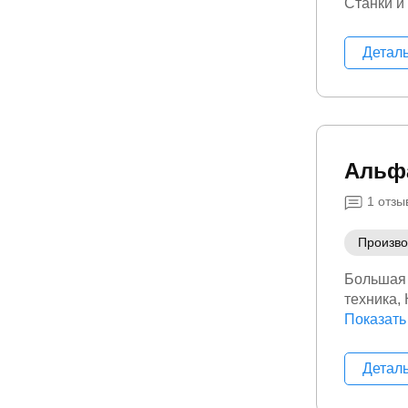
Станки и
Детал
Альф
1
отзы
Произво
Большая 
техника
Портатив
Показать
Детал