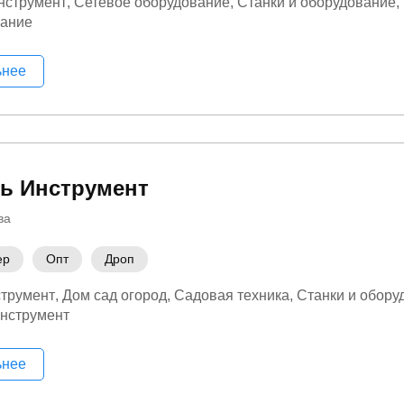
нструмент
Сетевое оборудование
Станки и оборудование
вание
ьнее
ь Инструмент
ва
ер
Опт
Дроп
трумент
Дом сад огород
Садовая техника
Станки и обору
нструмент
ьнее