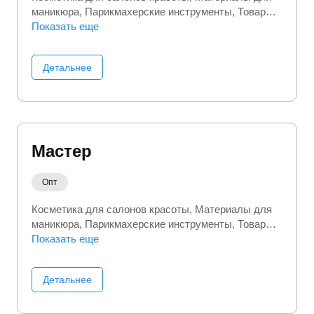
маникюра
Парикмахерские инструменты
Товары
для бизнеса
Показать еще
Товары для салонов красоты
Детальнее
Мастер
Опт
Косметика для салонов красоты
Материалы для
маникюра
Парикмахерские инструменты
Товары
для бизнеса
Показать еще
Товары для салонов красоты
Детальнее