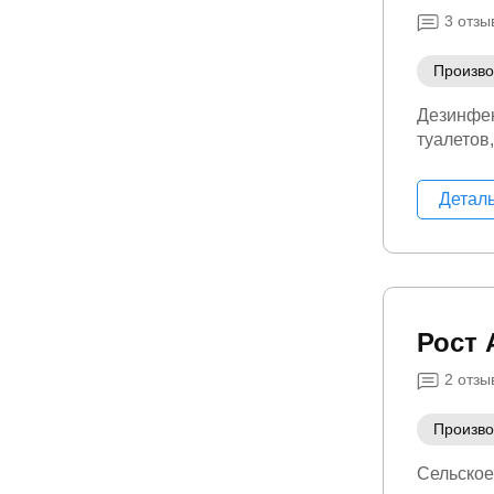
3
отзы
Произво
Дезинфек
туалетов
Детал
Рост 
2
отзы
Произво
Сельское