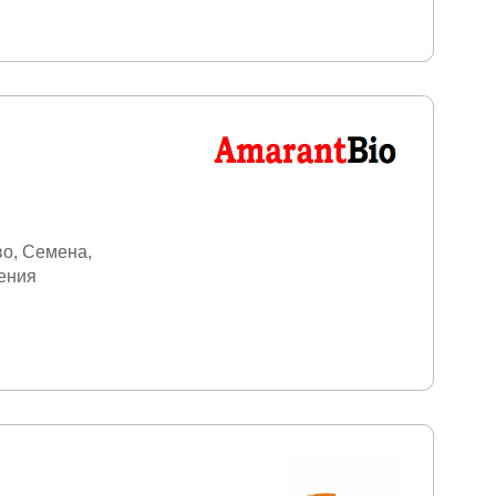
во
Семена
ения