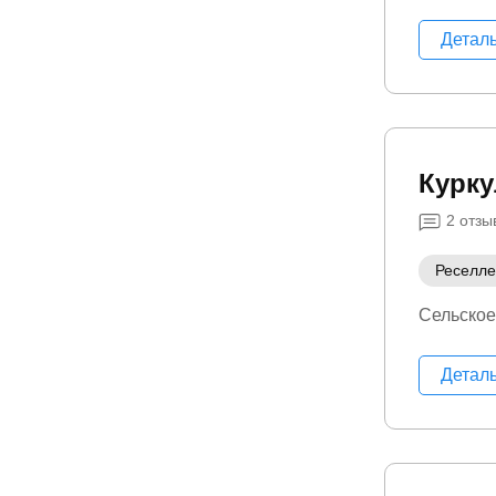
Детал
Курку
2
отзы
Реселл
Сельское
Детал