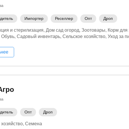
ва
дитель
Импортер
Реселлер
Опт
Дроп
ция и стерилизация
Дом сад огород
Зоотовары
Корм для
Обувь
Садовый инвентарь
Сельское хозяйство
Уход за 
ьнее
Агро
ва
дитель
Опт
Дроп
 хозяйство
Семена