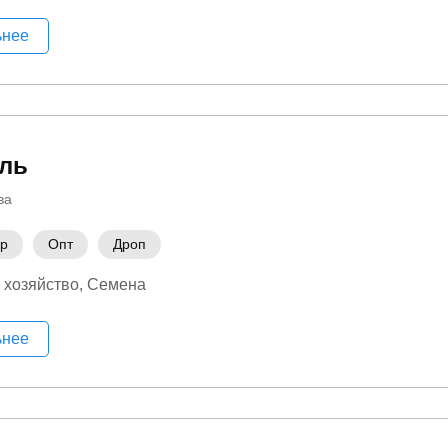
ьнее
ль
ва
ер
Опт
Дроп
 хозяйство
Семена
ьнее