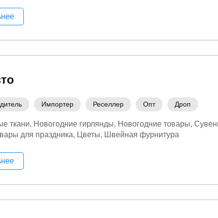
ьнее
сто
дитель
Импортер
Реселлер
Опт
Дроп
е ткани
Новогодние гирлянды
Новогодние товары
Сувен
вары для праздника
Цветы
Швейная фурнитура
ьнее