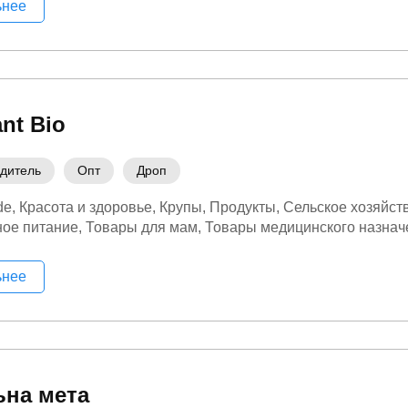
ьнее
nt Bio
дитель
Опт
Дроп
de
Красота и здоровье
Крупы
Продукты
Сельское хозяйст
ое питание
Товары для мам
Товары медицинского назнач
ьнее
на мета