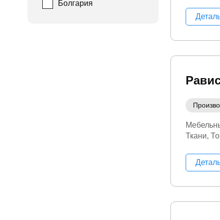
Болгария
Детал
Рави
Произво
Мебельны
Ткани
То
Детал