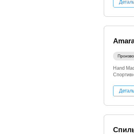
Детал
Amara
Произво
Hand Ma
Спортивн
Детал
Спиль