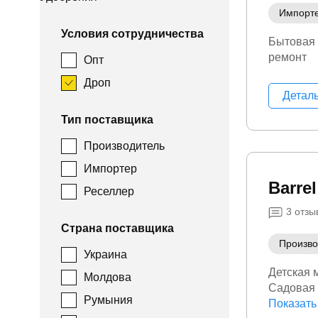
Импорт
Условия сотрудничества
Бытовая 
ремонт
Опт
Дроп
Детал
Тип поставщика
Производитель
Импортер
Barrel
Реселлер
3
отзы
Страна поставщика
Произво
Украина
Детская 
Молдова
Садовая
Румыния
ремонт
Показать