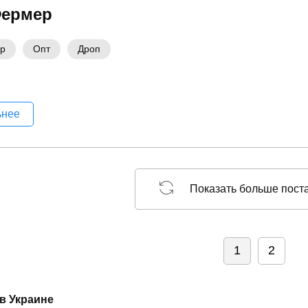
Фермер
ер
Опт
Дроп
ьнее
Показать больше пост
1
2
в Украине