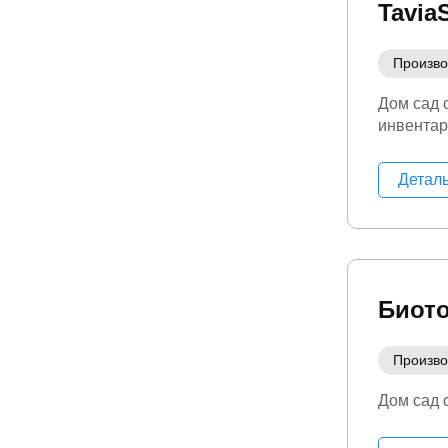
Tavia
Произво
Дом сад 
инвентар
Детал
Биот
Произво
Дом сад 