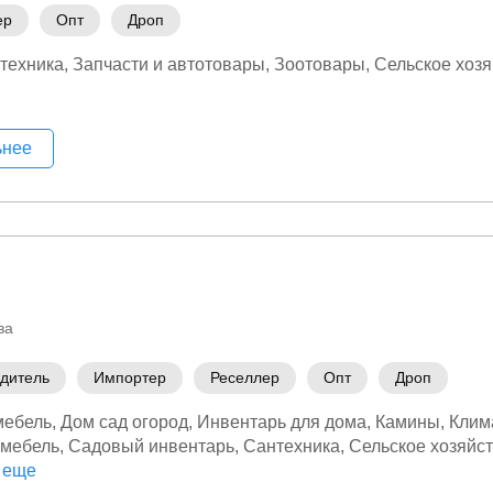
ер
Опт
Дроп
техника
Запчасти и автотовары
Зоотовары
Сельское хозя
ьнее
ва
дитель
Импортер
Реселлер
Опт
Дроп
мебель
Дом сад огород
Инвентарь для дома
Камины
Клим
 мебель
Садовый инвентарь
Сантехника
Сельское хозяйс
 еще
Товары для дома
Хозтовары