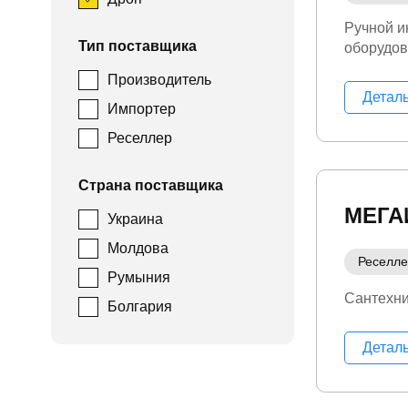
Ручной и
Тип поставщика
оборудо
Производитель
Детал
Импортер
Реселлер
Страна поставщика
МЕГА
Украина
Молдова
Реселл
Румыния
Сантехн
Болгария
Детал