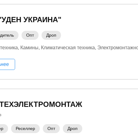
"УДЕН УКРАИНА"
дитель
Опт
Дроп
техника
Камины
Климатическая техника
Электромонтажно
ьнее
ТЕХЭЛЕКТРОМОНТАЖ
в
ер
Реселлер
Опт
Дроп