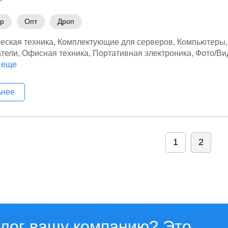
ер
Опт
Дроп
еская техника
Комплектующие для серверов
Компьютеры
тели
Офисная техника
Портативная электроника
Фото/Ви
ьники
 еще
Электромонтажное оборудование
Электроника
ьнее
1
2
алог вашу компанию? Это