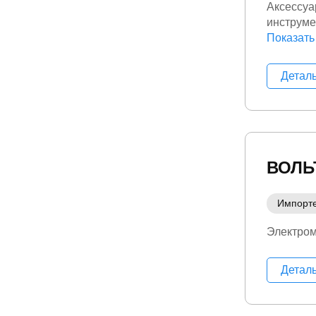
Аксессуа
инструме
Электро
Показать
Детал
ВОЛЬ
Импорт
Электро
Детал