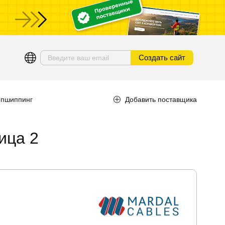
ы
Создать сайт
опшиппинг
Добавить поставщика
ица 2