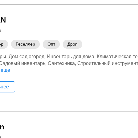
AN
в
ер
Реселлер
Опт
Дроп
оры
Дом сад огород
Инвентарь для дома
Климатическая те
Садовый инвентарь
Сантехника
Строительный инструмен
 еще
Товары для дома
Электроинструмент
Электромонтажное о
ьнее
n
в