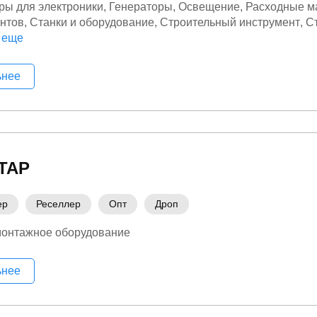
ры для электроники
Генераторы
Освещение
Расходные м
нтов
Станки и оборудование
Строительный инструмент
С
монтажное оборудование
 еще
ьнее
ТАР
ер
Реселлер
Опт
Дроп
монтажное оборудование
ьнее