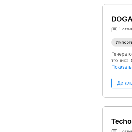
DOG
1
отзы
Импорт
Генерат
техника
ремонт
Показать
Детал
Techo
1
отзы