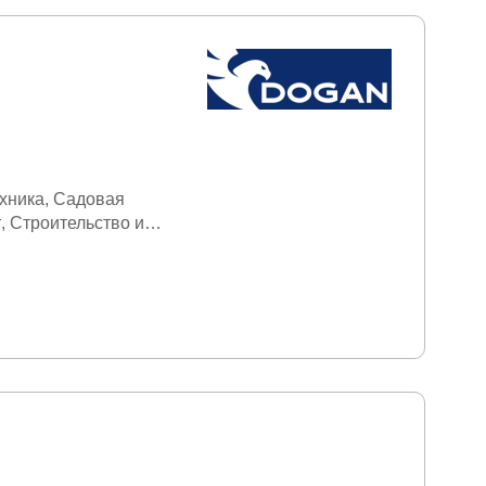
хника
Садовая
т
Строительство и
борудование