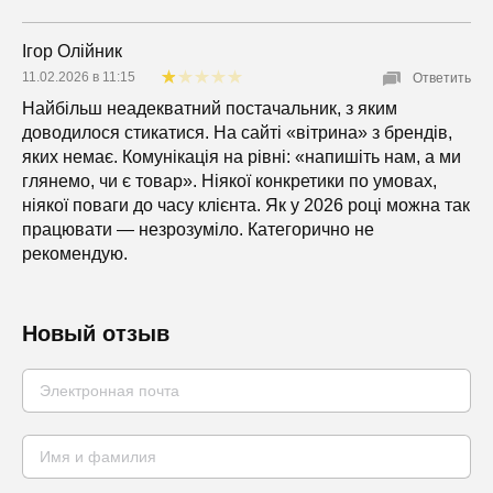
Ігор Олійник
11.02.2026 в 11:15
Ответить
Найбільш неадекватний постачальник, з яким
доводилося стикатися. На сайті «вітрина» з брендів,
яких немає. Комунікація на рівні: «напишіть нам, а ми
глянемо, чи є товар». Ніякої конкретики по умовах,
ніякої поваги до часу клієнта. Як у 2026 році можна так
працювати — незрозуміло. Категорично не
рекомендую.
Новый отзыв