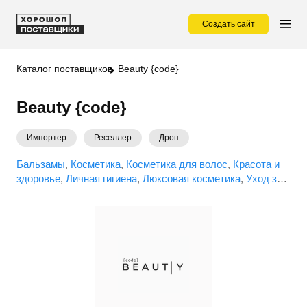
Создать сайт
Каталог поставщиков
Beauty {code}
Beauty {code}
Импортер
Реселлер
Дроп
Бальзамы
Косметика
Косметика для волос
Красота и
здоровье
Личная гигиена
Люксовая косметика
Уход за
волосами
Уход за лицом
Уход за телом
Уходовая
косметика
Шампуни