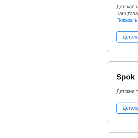
Детская 
Канцтов
Художест
Показать
Детал
Spok
Детские 
Детал