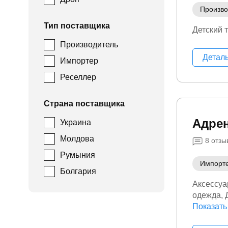
Произво
Тип поставщика
Детский 
Производитель
Детал
Импортер
Реселлер
Страна поставщика
Адре
Украина
Молдова
8
отзы
Румыния
Импорт
Болгария
Аксессуа
одежда
активный
Показать
медицинс