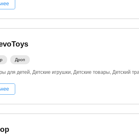
ьнее
evoToys
ер
Дроп
ры для детей
Детские игрушки
Детские товары
Детский тр
ьнее
rop