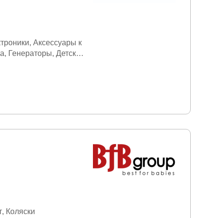
ктроники
Аксессуары к
ка
Генераторы
Детская
еймеров
Дом сад
ая техника
оровье
Кухонная
одние товары
я
Офисная техника
азвитие и творчество
довый инвентарь
ная (фитнес) одежда
нт
Сувениры
нажеры
Туристические
ка
Фены
Фитнес
Фото/
т
Коляски