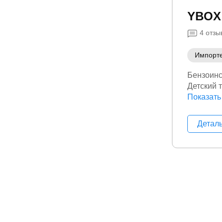
YBOX
4
отзы
Импорт
Бензоинс
Детский 
Ручной и
Показать
Спорт и 
уборка
Э
Детал