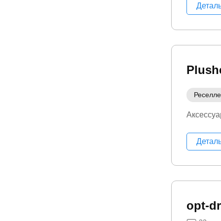
Детал
Plush
Реселл
Аксессуа
Детал
opt-d