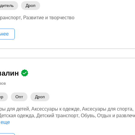
дитель
Дроп
транспорт
Развитие и творчество
ьнее
налин
вов
ер
Опт
Дроп
ры для детей
Аксессуары к одежде
Аксесуары для спорта
Детская одежда
Детский транспорт
Обувь
Отдых и развлеч
 отдых
 еще
Спортивная (фитнес) одежда
Сумки и чемоданы
Т
кого назначения
Туристические товары