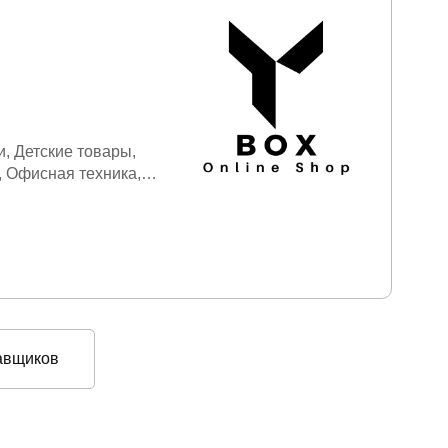
и
Детские товары
Офисная техника
довый инвентарь
ие товары
Уход и
авщиков