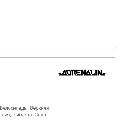
Велосипеды
Верхняя
ения
Рыбалка
Спорт и
ермобелье
Товары