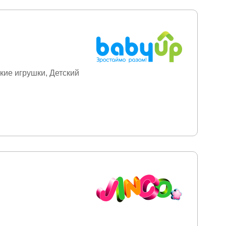
вье
Кроссовки
для маникюра
ольные игры
вещение
Отдых и
Плавание
Подарки
орчество
Расходные
кие игрушки
Детский
я мебель
Садовая
ный отдых
Средства
ельство и ремонт
ы
Тапочки
Творчество
Товары для мам
ы
Туристические
Уход и уборка
Фены
овары