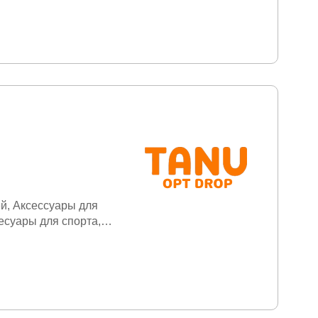
ей
Аксессуары для
есуары для спорта
ехника
Велосипеды
вная косметика
тские товары
Детский
россовки
Женские
ентарь для дома
 часы
Канцтовары