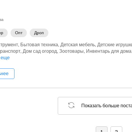
ва
ер
Опт
Дроп
трумент
Бытовая техника
Детская мебель
Детские игрушк
транспорт
Дом сад огород
Зоотовары
Инвентарь для дома
нструмент
 еще
Рыбалка
Садовая мебель
Садовая техника
Са
активный отдых
Товары для дома
Тренажеры
Туристическ
лектроинструмент
ьнее
Показать больше пост