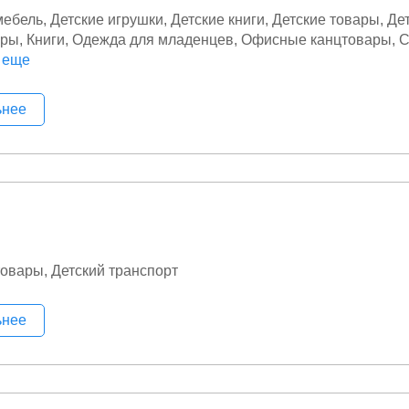
мебель
Детские игрушки
Детские книги
Детские товары
Де
ары
Книги
Одежда для младенцев
Офисные канцтовары
С
венная литература
 еще
Школьные канцтовары
ьнее
товары
Детский транспорт
ьнее