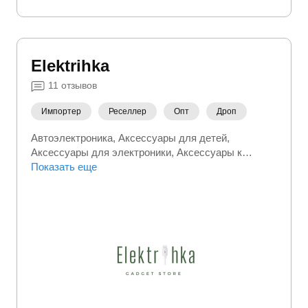
Elektrihka
11
отзывов
Импортер
Реселлер
Опт
Дроп
Автоэлектроника
Аксессуары для детей
Аксессуары для электроники
Аксессуары к
телефонам
Показать еще
Кухонная бытовая техника
Портативная электроника
Сетевое оборудование
Сумки и чемоданы
Телефоны
Товары для
взрослых 18+
Уход и уборка
Фото/Видео/Аудио
Электроинструмент
Электроника