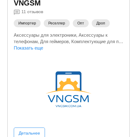
VNGSM
11
отзывов
Импортер
Реселлер
Опт
Дроп
Аксессуары для электроники
Аксессуары к
телефонам
Для геймеров
Комплектующие для пк
Компьютеры
Показать еще
Ноутбуки
Планшеты
Ручной
инструмент
Рыбалка
Телефоны
Туристические
товары
Электроинструмент
Электроника
Детальнее