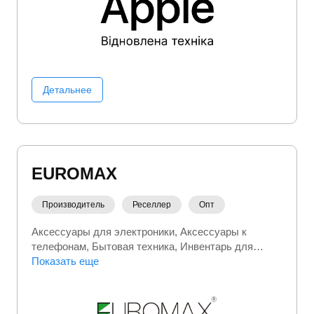
Детальнее
EUROMAX
Производитель
Реселлер
Опт
Аксессуары для электроники
Аксессуары к
телефонам
Бытовая техника
Инвентарь для
дома
Показать еще
Климатическая техника
Кухонная бытовая
техника
Садовый инвентарь
Уход и уборка
Электроника