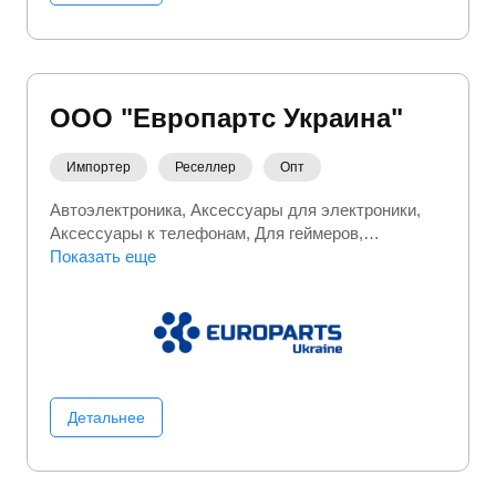
ООО "Европартс Украина"
Импортер
Реселлер
Опт
Автоэлектроника
Аксессуары для электроники
Аксессуары к телефонам
Для геймеров
Инструменты
Показать еще
Комплектующие для серверов
Офисная техника
Портативная электроника
Ручной инструмент
Серверы
Сетевое
оборудование
Фото/Видео/Аудио
Электроника
Детальнее