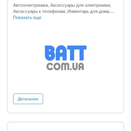
Автоэлектроника
Аксессуары для электроники
Аксессуары к телефонам
Инвентарь для дома
Настольные игры
Показать еще
Отдых и развлечения
Офисная
техника
Портативная электроника
Фото/Видео/
Аудио
Детальнее