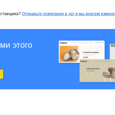
оставщика?
Отправьте пожелания в чат и мы внесем измен
ми этого