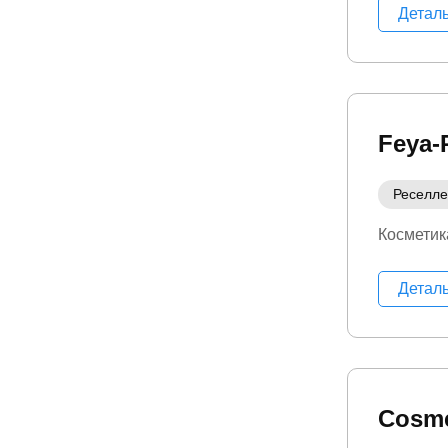
Детал
Feya-
Реселл
Косметик
Детал
Cosme