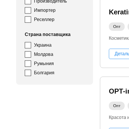
Производитель
Импортер
Kerat
Реселлер
Опт
Страна поставщика
Косметик
Украина
Детал
Молдова
Румыния
Болгария
OPT-i
Опт
Красота 