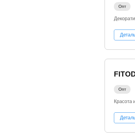
Опт
Декорати
Детал
FITO
Опт
Красота 
Детал