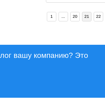
1
...
20
21
22
алог вашу компанию? Это