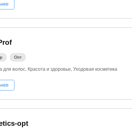
ьнее
Prof
ер
Опт
а для волос
Красота и здоровье
Уходовая косметика
ьнее
tics-opt