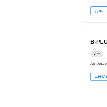
Детал
B-PL
Опт
Автоакс
Детал