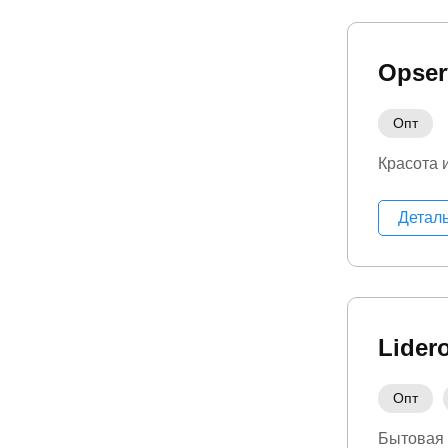
Opser
Опт
Красота 
Детал
Lider
Опт
Бытовая 