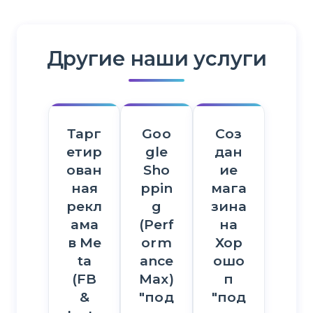
Другие наши услуги
Тарг
Goo
Соз
етир
gle
дан
ован
Sho
ие
ная
ppin
мага
рекл
g
зина
ама
(Perf
на
в Me
orm
Хор
ta
ance
ошо
(FB
Max)
п
&
"под
"под