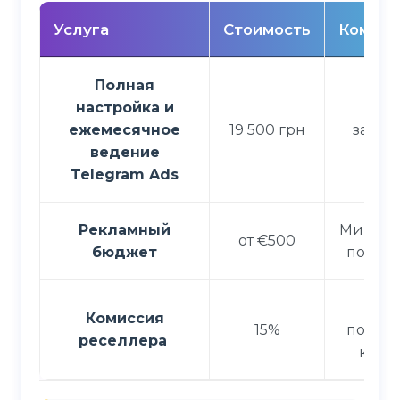
Услуга
Стоимость
Коммен
Полная
настройка и
Пол
ежемесячное
19 500 грн
запус
ведение
кл
Telegram Ads
Рекламный
Минима
от €500
бюджет
попол
З
Комиссия
15%
попол
реселлера
каби