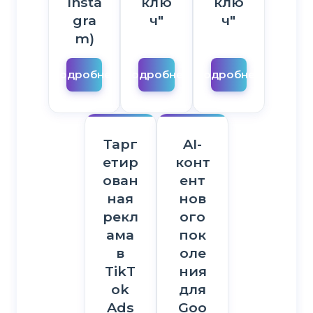
Insta
клю
клю
gra
ч"
ч"
m)
Подробнее
Подробнее
Подробнее
Тарг
AI-
етир
конт
ован
ент
ная
нов
рекл
ого
ама
пок
в
оле
TikT
ния
ok
для
Ads
Goo