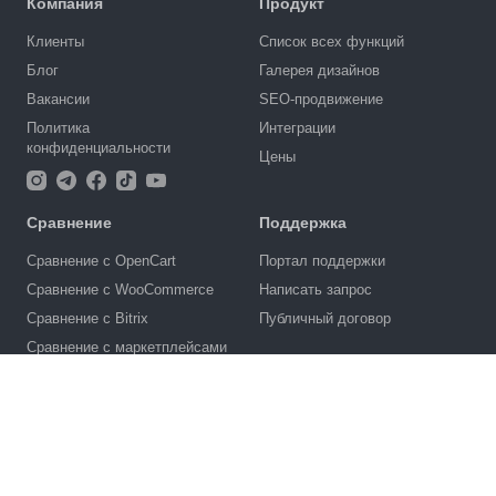
Компания
Продукт
Клиенты
Список всех функций
Блог
Галерея дизайнов
Вакансии
SEO-продвижение
Политика
Интеграции
конфиденциальности
Цены
Сравнение
Поддержка
Сравнение с OpenCart
Портал поддержки
Сравнение с WooCommerce
Написать запрос
Сравнение с Bitrix
Публичный договор
Сравнение с маркетплейсами
Сравнение с Shopify
4.6
Партнерам
924
отзыва
Партнёрская программа
Ukraine (RU)
Оферта для партнеров