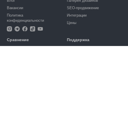
Блог
Галерея дизайнов
Вакансии
SEO-продвижение
Политика
Интеграции
конфиденциальности
Цены
Сравнение
Поддержка
Сравнение с OpenCart
Портал поддержки
Сравнение с WooCommerce
Написать запрос
Сравнение с Bitrix
Публичный договор
Сравнение с маркетплейсами
Сравнение с Shopify
4.6
Партнерам
924
отзыва
Партнёрская программа
Ukraine (RU)
Оферта для партнеров
Наши партнеры