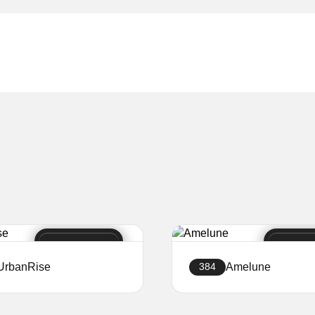
UrbanRise
Amelune
384
Создать сайт
Создать сайт