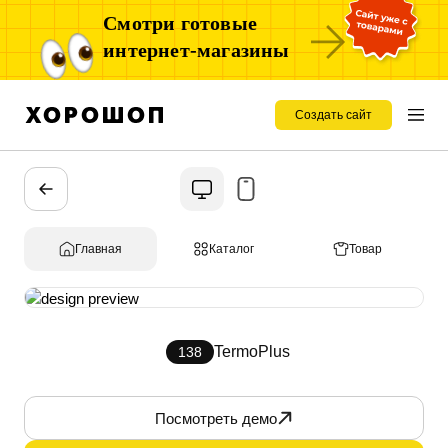
Смотри готовые
интернет-магазины
Создать сайт
Главная
Каталог
Товар
TermoPlus
138
Посмотреть демо