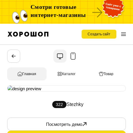
Смотри готовые
интернет-магазины
Создать сайт
Главная
Каталог
Товар
Stezhky
322
Посмотреть демо