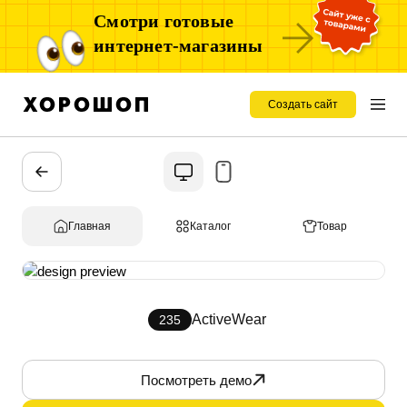
Смотри готовые
интернет-магазины
Создать сайт
Главная
Каталог
Товар
ActiveWear
235
Посмотреть демо