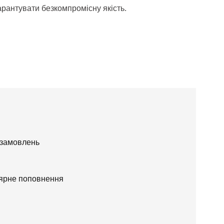
арантувати безкомпромісну якість.
 замовлень
лярне поповнення