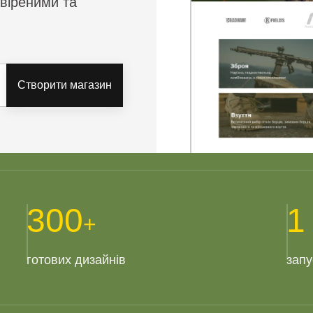
евіреними та
Створити магазин
300
1
+
готових дизайнів
запу