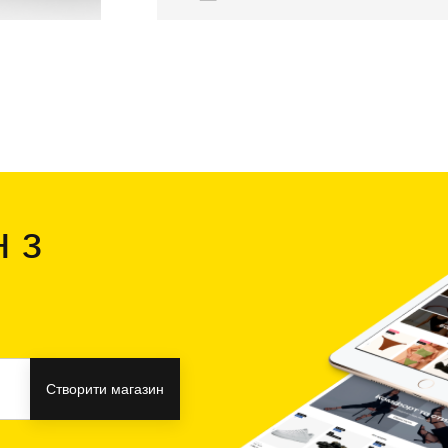
 з
Створити магазин