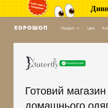
Диви
Продукт
Ціни
Клі
Перевірений
Готовий магазин
домашнього одя