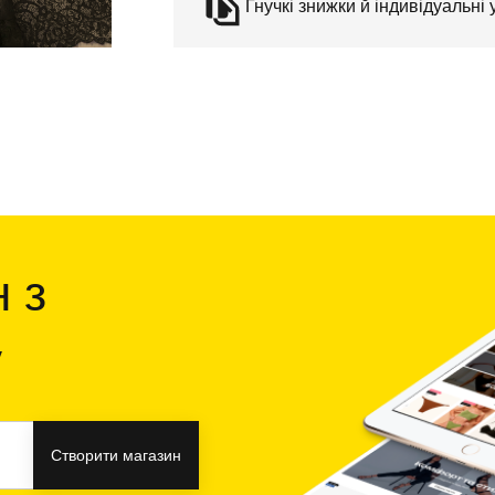
Гнучкі знижки й індивідуальні
 з
y
Створити магазин