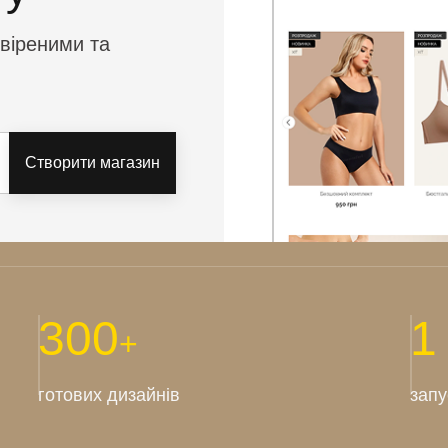
евіреними та
Створити магазин
300
1
+
готових дизайнів
запу