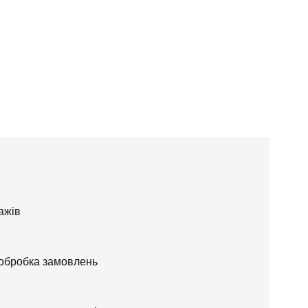
ажів
 обробка замовлень