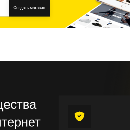
Создать магазин
щества
нтернет