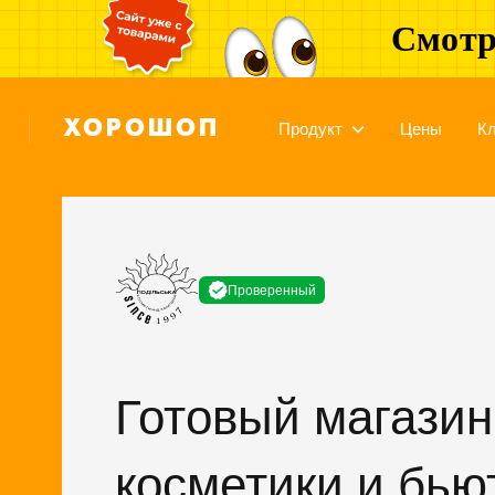
Смотр
Продукт
Цены
К
Проверенный
Готовый магазин
косметики и бью