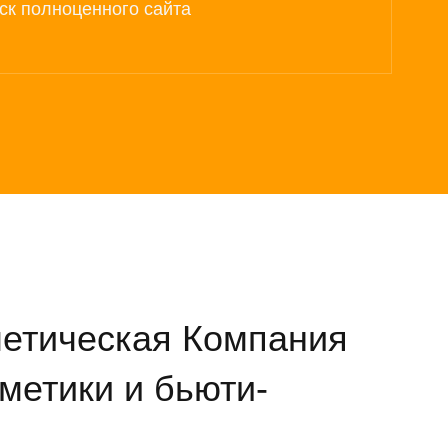
ск полноценного сайта
етическая Компания
метики и бьюти-