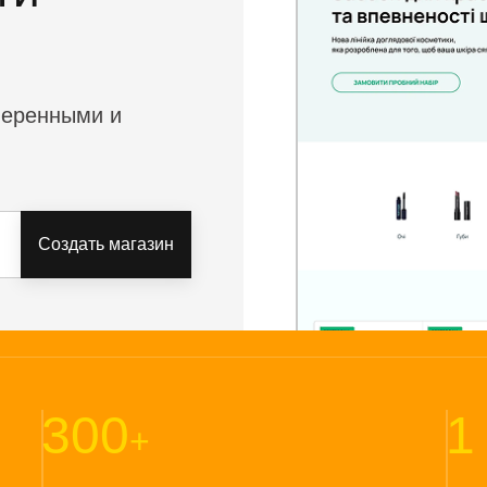
оверенными и
Создать магазин
300
1
+