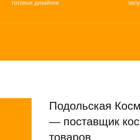
готовых дизайнов
запу
Подольская Косм
— поставщик кос
товаров